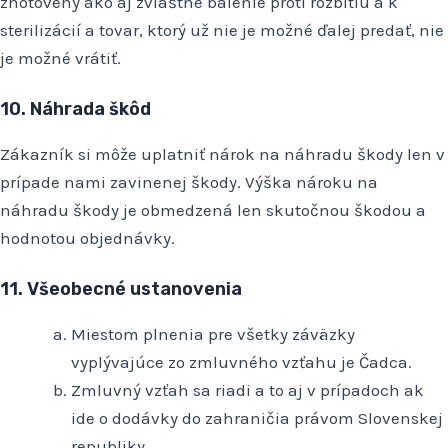
zhotovený ako aj zvláštne balenie proti rozbitiu a k
sterilizácií a tovar, ktorý už nie je možné ďalej predať, nie
je možné vrátiť.
10. Náhrada škôd
Zákazník si môže uplatniť nárok na náhradu škody len v
prípade nami zavinenej škody. Výška nároku na
náhradu škody je obmedzená len skutočnou škodou a
hodnotou objednávky.
11. Všeobecné ustanovenia
Miestom plnenia pre všetky záväzky
vyplývajúce zo zmluvného vzťahu je Čadca.
Zmluvný vzťah sa riadi a to aj v prípadoch ak
ide o dodávky do zahraničia právom Slovenskej
republiky.