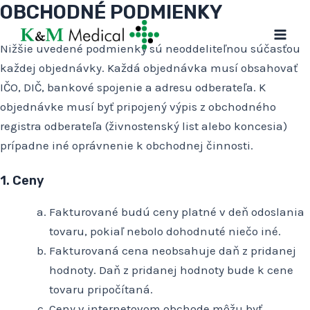
OBCHODNÉ PODMIENKY
Preskočiť
na
Mai
obsah
Nižšie uvedené podmienky sú neoddeliteľnou súčasťou
každej objednávky. Každá objednávka musí obsahovať
Men
IČO, DIČ, bankové spojenie a adresu odberateľa. K
objednávke musí byť pripojený výpis z obchodného
registra odberateľa (živnostenský list alebo koncesia)
prípadne iné oprávnenie k obchodnej činnosti.
1. Ceny
Fakturované budú ceny platné v deň odoslania
tovaru, pokiaľ nebolo dohodnuté niečo iné.
Fakturovaná cena neobsahuje daň z pridanej
hodnoty. Daň z pridanej hodnoty bude k cene
tovaru pripočítaná.
Ceny v internetovom obchode môžu byť