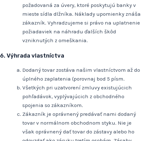
požadovaná za úvery, ktoré poskytujú banky v
mieste sídla dlžníka. Náklady upomienky znáša
zákazník. Vyhradzujeme si právo na uplatnenie
požiadaviek na náhradu ďalších škôd
vzniknutých z omeškania.
6. Výhrada vlastníctva
Dodaný tovar zostáva našim vlastníctvom až do
úplného zaplatenia (porovnaj bod 5 písm.
Všetkých pri uzatvorení zmluvy existujúcich
pohľadávok, vyplývajúcich z obchodného
spojenia so zákazníkom.
Zákazník je oprávnený predávať nami dodaný
tovar v normálnom obchodnom styku. Nie je
však oprávnený dať tovar do zástavy alebo ho
odovzdať ako záruku tretím osobám. Zásahy