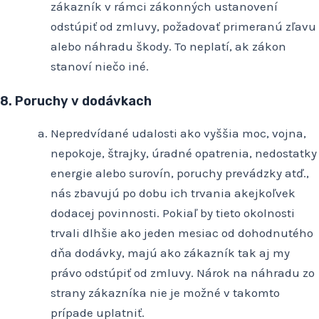
zákazník v rámci zákonných ustanovení
odstúpiť od zmluvy, požadovať primeranú zľavu
alebo náhradu škody. To neplatí, ak zákon
stanoví niečo iné.
8. Poruchy v dodávkach
Nepredvídané udalosti ako vyššia moc, vojna,
nepokoje, štrajky, úradné opatrenia, nedostatky
energie alebo surovín, poruchy prevádzky atď.,
nás zbavujú po dobu ich trvania akejkoľvek
dodacej povinnosti. Pokiaľ by tieto okolnosti
trvali dlhšie ako jeden mesiac od dohodnutého
dňa dodávky, majú ako zákazník tak aj my
právo odstúpiť od zmluvy. Nárok na náhradu zo
strany zákazníka nie je možné v takomto
prípade uplatniť.